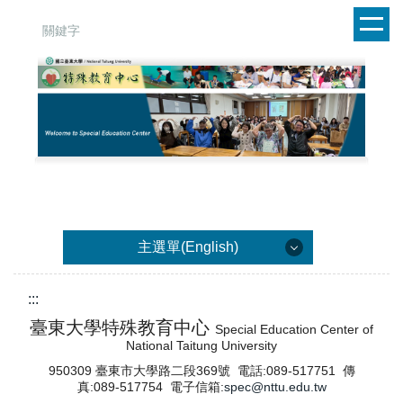
跳
到
主
要
內
容
區
主選單(English)
History
:::
臺東大學特殊教育中心
Analysis of Current Situation
Special Education Center of
National Taitung University
Counseling Services
950309 臺東市大學路二段369號
電話:089-517751
傳
真:089-517754
電子信箱:
spec@nttu.edu.tw
Our Specialties and Development